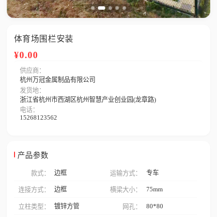
体育场围栏安装
¥0.00
供应商：
杭州万冠金属制品有限公司
发货地：
浙江省杭州市西湖区杭州智慧产业创业园(龙章路)
电话：
15268123562
产品参数
边框
专车
款式：
运输方式：
边框
75mm
连接方式：
横梁大小：
镀锌方管
80*80
立柱类型：
网孔：