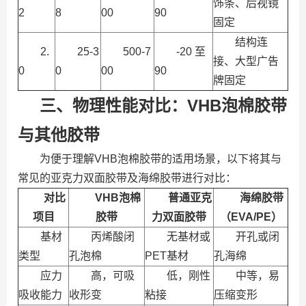
饰条、后视镜
2
8
00
90
固定
结构连
2.
25-3
500-7
-20 至
接、大型广告
0
0
00
90
牌固定
三、物理性能对比：VHB泡棉胶带
与其他胶带
为便于理解VHB泡棉胶带的适用场景，以下将其与
常见的亚克力双面胶带及海绵胶带进行对比：
对比
VHB泡棉
普通亚克
海绵胶带
项目
胶带
力双面胶带
（EVA/PE）
基材
丙烯酸闭
无基材或
开孔或闭
类型
孔泡棉
PET基材
孔海绵
应力
高，可吸
低，刚性
中等，易
吸收能力
收形变
粘接
压缩变形