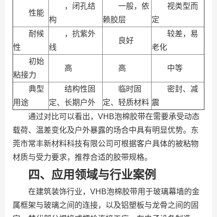
，闭孔结
一般，依
视类型而
性能
构
赖胶层
定
耐候
，抗紫外
较差，易
良好
性
线
老化
初始
高
高
中等
粘接力
典型
结构性固
临时固
密封、减
用途
定、长期户外
定、轻质材料
震
通过对比可以看出，VHB泡棉胶带在需要承受动态
载荷、温差变化及户外暴露的场合中具有明显优势。东
莞市常丰新材料科技有限公司可根据客户具体的被粘物
材质与受力要求，推荐合适的胶带规格。
四、应用领域与行业案例
在建筑装饰行业，VHB泡棉胶带用于玻璃幕墙的金
属框架与玻璃之间的连接，以及铝塑板与龙骨之间的固