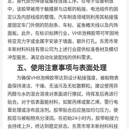
定，替代部分焊接或螺栓连接工序。在电子设备制造
中，该胶带被用于触摸屏与边框的粘接、电池组件的固
定以及内部线缆的整理。汽车制造领域则利用其粘接强
度固定车门外侧的防刮条、车标、鲨鱼鳍天线以及内饰
面板。此外，在标识标牌行业，VHB泡棉胶带可牢固地
将亚克力字或金属字安装于墙面，额外打孔。东莞市常
丰新材料科技有限公司为上述行业提供标准卷材及模切
冲型服务，满足自动化装配线的供料需求。
五、使用注意事项与表面处理
为确保VHB泡棉胶带达到设计粘接强度，被粘物表
面保持清洁、干燥、无油污及无松散颗粒。建议使用异
丙醇与水的混合溶液对表面进行擦拭，待挥发后再进行
贴合。对于低表面能材料，如聚丙烯或聚乙烯，需行电
晕处理或涂布底涂剂。胶带贴合后应施加均匀压力，使
胶层与被粘物充分浸润。在初始24小时内，胶带粘接力
会持续上升，终达到稳定状态。东莞市常丰新材料科技