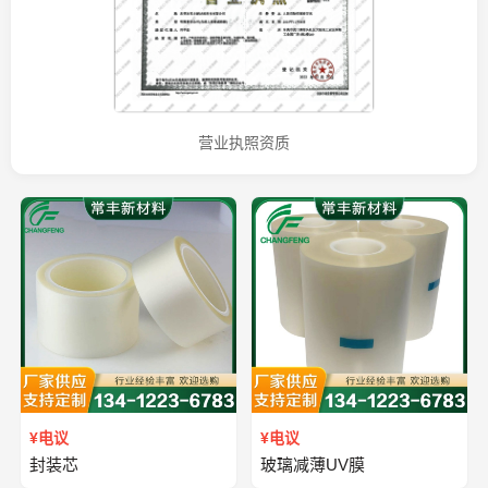
营业执照资质
¥电议
¥电议
封装芯
玻璃减薄UV膜