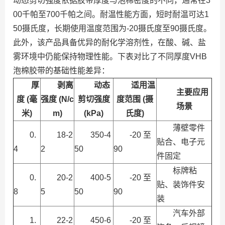
动态剪切强度依据胶带厚度与泡棉密度的不同，通常在3
00千帕至700千帕之间。耐温性能方面，短时耐温可达1
50摄氏度，长期使用温度范围为-20摄氏度至90摄氏度。
此外，该产品具备优异的耐化学溶剂性，在酸、碱、盐
雾环境中仍能保持物理性能。下表对比了不同厚度VHB
泡棉胶带的基础性能差异：
厚
剥离
动态
适用温
主要应用
度 (毫
强度 (N/c
剪切强度
度范围 (摄
场景
米)
m)
(kPa)
氏度)
薄壁零件
0.
18-2
350-4
-20 至
贴合、电子元
4
2
50
90
件固定
标牌粘
0.
20-2
400-5
-20 至
贴、装饰件安
8
5
50
90
装
汽车外部
1.
22-2
450-6
-20 至