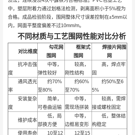
渍法，连续浸渍4次不露铁为合格标准。PVC包塑工艺
中，塑层附着力通过划格法检测，剥离面积小于5%视为
合格。成品检验阶段，围网整体尺寸误差控制在±5mm以
内，网面平整度偏差不过10mm/m。
不同材质与工艺围网性能对比分析
勾花网
框架式
焊接片网围
对比维度
围网
围网
网
抗冲击强
中等，
较高，
高，焊点牢
度
弹性较好
刚性结构
固
通风透光
约70%
约60%
约50%至6
率
至80%
至70%
5%
安装复杂
简单，
中等，
较高，需焊
度
可卷曲运输
需现场拼装
接或螺栓固定
低，局
中等，
低，整体结
维护成本
部换方便
边框易变形
构稳定
使用寿命
10至12
12至15