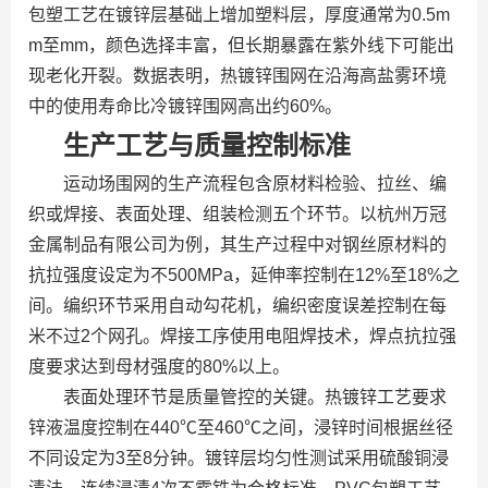
包塑工艺在镀锌层基础上增加塑料层，厚度通常为0.5m
m至mm，颜色选择丰富，但长期暴露在紫外线下可能出
现老化开裂。数据表明，热镀锌围网在沿海高盐雾环境
中的使用寿命比冷镀锌围网高出约60%。
生产工艺与质量控制标准
运动场围网的生产流程包含原材料检验、拉丝、编
织或焊接、表面处理、组装检测五个环节。以杭州万冠
金属制品有限公司为例，其生产过程中对钢丝原材料的
抗拉强度设定为不500MPa，延伸率控制在12%至18%之
间。编织环节采用自动勾花机，编织密度误差控制在每
米不过2个网孔。焊接工序使用电阻焊技术，焊点抗拉强
度要求达到母材强度的80%以上。
表面处理环节是质量管控的关键。热镀锌工艺要求
锌液温度控制在440℃至460℃之间，浸锌时间根据丝径
不同设定为3至8分钟。镀锌层均匀性测试采用硫酸铜浸