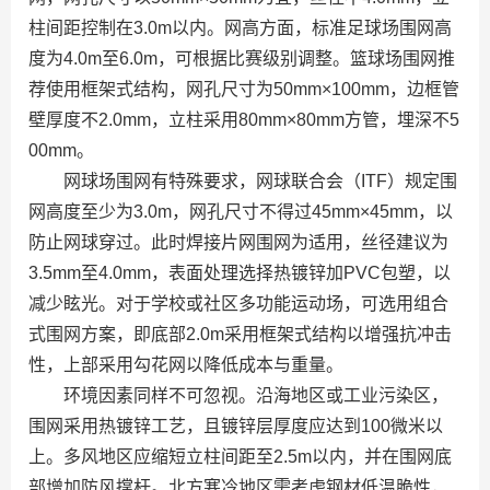
柱间距控制在3.0m以内。网高方面，标准足球场围网高
度为4.0m至6.0m，可根据比赛级别调整。篮球场围网推
荐使用框架式结构，网孔尺寸为50mm×100mm，边框管
壁厚度不2.0mm，立柱采用80mm×80mm方管，埋深不5
00mm。
网球场围网有特殊要求，网球联合会（ITF）规定围
网高度至少为3.0m，网孔尺寸不得过45mm×45mm，以
防止网球穿过。此时焊接片网围网为适用，丝径建议为
3.5mm至4.0mm，表面处理选择热镀锌加PVC包塑，以
减少眩光。对于学校或社区多功能运动场，可选用组合
式围网方案，即底部2.0m采用框架式结构以增强抗冲击
性，上部采用勾花网以降低成本与重量。
环境因素同样不可忽视。沿海地区或工业污染区，
围网采用热镀锌工艺，且镀锌层厚度应达到100微米以
上。多风地区应缩短立柱间距至2.5m以内，并在围网底
部增加防风撑杆。北方寒冷地区需考虑钢材低温脆性，