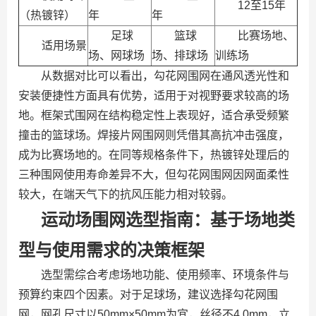
12至15年
（热镀锌）
年
年
足球
篮球
比赛场地、
适用场景
场、网球场
场、排球场
训练场
从数据对比可以看出，勾花网围网在通风透光性和
安装便捷性方面具有优势，适用于对视野要求较高的场
地。框架式围网在结构稳定性上表现好，适合承受频繁
撞击的篮球场。焊接片网围网则凭借其高抗冲击强度，
成为比赛场地的。在同等规格条件下，热镀锌处理后的
三种围网使用寿命差异不大，但勾花网围网因网面柔性
较大，在端天气下的抗风压能力相对较弱。
运动场围网选型指南：基于场地类
型与使用需求的决策框架
选型需综合考虑场地功能、使用频率、环境条件与
预算约束四个因素。对于足球场，建议选择勾花网围
网，网孔尺寸以50mm×50mm为宜，丝径不4.0mm，立